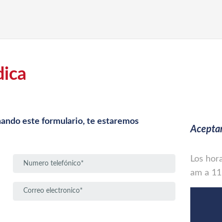
dica
enando este formulario, te estaremos
Acept
Los hor
am a 11