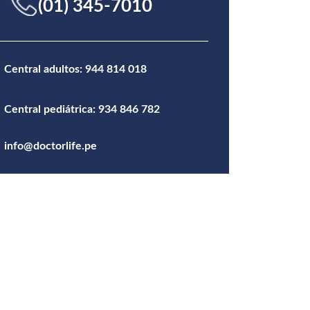
(01) 345-7010
Central adultos: 944 814 018
Central pediátrica: 934 846 782
info@doctorlife.pe