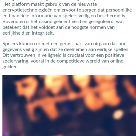
Het platform maakt gebruik van de nieuwste
encryptietechnologieën om ervoor te zorgen dat persoonlijke
en financiële informatie van spelers veilig en beschermd is.
Bovendien is het casino gelicentieerd en gereguleerd, wat
betekent dat het voldoet aan de hoogste normen van
eerlijkheid en integriteit.
Spelers kunnen er met een gerust hart van uitgaan dat hun
gegevens veilig zijn en dat ze deelnemen aan eerlijke spellen.
Dit vertrouwen in veiligheid is cruciaal voor een positieve
spelervaring, vooral in de competitieve wereld van online
gokken.