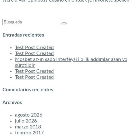
wereld van Spinboss Casino en ontdek je favoriete spellen!
Buscar:
Entradas recientes
Test Post Created
Test Post Created
Mosbet az-ın sadə interfeysi ilə ilk addımlar asan və
sürətlidir
Test Post Created
Test Post Created
Comentarios recientes
Archivos
agosto 2026
julio 2026
marzo 2018
febrero 2017