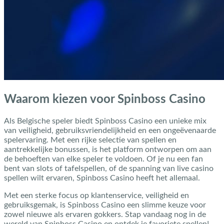
Waarom kiezen voor Spinboss Casino
Als Belgische speler biedt Spinboss Casino een unieke mix
van veiligheid, gebruiksvriendelijkheid en een ongeëvenaarde
spelervaring. Met een rijke selectie van spellen en
aantrekkelijke bonussen, is het platform ontworpen om aan
de behoeften van elke speler te voldoen. Of je nu een fan
bent van slots of tafelspellen, of de spanning van live casino
spellen wilt ervaren, Spinboss Casino heeft het allemaal.
Met een sterke focus op klantenservice, veiligheid en
gebruiksgemak, is Spinboss Casino een slimme keuze voor
zowel nieuwe als ervaren gokkers. Stap vandaag nog in de