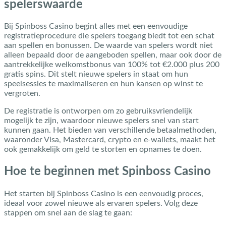
spelerswaarde
Bij Spinboss Casino begint alles met een eenvoudige
registratieprocedure die spelers toegang biedt tot een schat
aan spellen en bonussen. De waarde van spelers wordt niet
alleen bepaald door de aangeboden spellen, maar ook door de
aantrekkelijke welkomstbonus van 100% tot €2.000 plus 200
gratis spins. Dit stelt nieuwe spelers in staat om hun
speelsessies te maximaliseren en hun kansen op winst te
vergroten.
De registratie is ontworpen om zo gebruiksvriendelijk
mogelijk te zijn, waardoor nieuwe spelers snel van start
kunnen gaan. Het bieden van verschillende betaalmethoden,
waaronder Visa, Mastercard, crypto en e-wallets, maakt het
ook gemakkelijk om geld te storten en opnames te doen.
Hoe te beginnen met Spinboss Casino
Het starten bij Spinboss Casino is een eenvoudig proces,
ideaal voor zowel nieuwe als ervaren spelers. Volg deze
stappen om snel aan de slag te gaan: